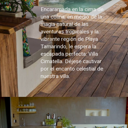
Encaramada en la cima de
una colina, en medio de la
magia natural de las
aventuras tropicales y la
vibrante región de Playa
Tamarindo, le espera la
escapada perfecta: Villa
Cimatella. Déjese cautivar
por el encanto celestial de
nuestra villa.